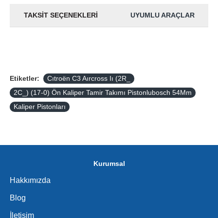
TAKSIT SEÇENEKLERI
UYUMLU ARAÇLAR
Etiketler:
Cıtroën C3 Aırcross Iı (2R_
2C_) (17-0) Ön Kaliper Tamir Takımı Pistonlubosch 54Mm
Kaliper Pistonları
Kurumsal
Hakkımızda
Blog
İletişim