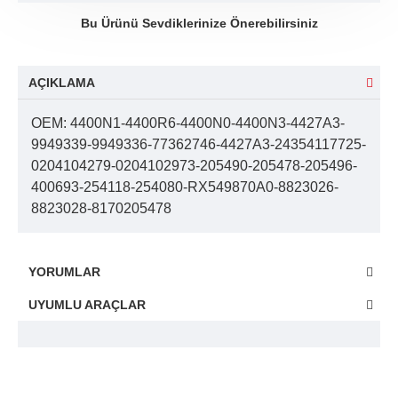
Bu Ürünü Sevdiklerinize Önerebilirsiniz
AÇIKLAMA
OEM: 4400N1-4400R6-4400N0-4400N3-4427A3-
9949339-9949336-77362746-4427A3-24354117725-
0204104279-0204102973-205490-205478-205496-
400693-254118-254080-RX549870A0-8823026-
8823028-8170205478
YORUMLAR
UYUMLU ARAÇLAR