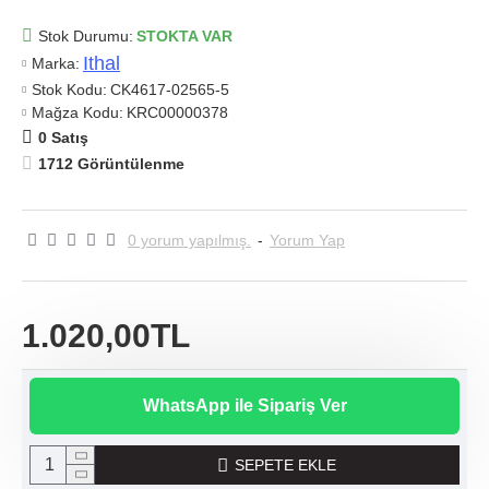
Stok Durumu:
STOKTA VAR
Ithal
Marka:
Stok Kodu:
CK4617-02565-5
Mağza Kodu:
KRC00000378
0 Satış
1712 Görüntülenme
0 yorum yapılmış.
-
Yorum Yap
1.020,00TL
WhatsApp ile Sipariş Ver
SEPETE EKLE