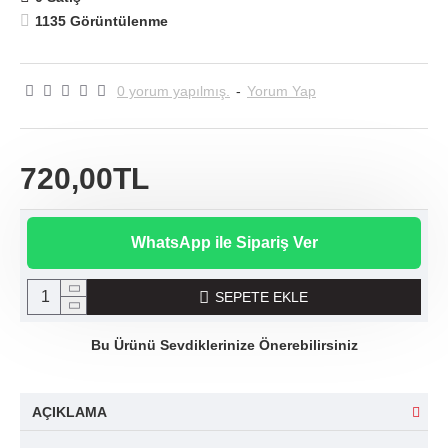
1135 Görüntülenme
0 yorum yapılmış.
-
Yorum Yap
720,00TL
WhatsApp ile Sipariş Ver
SEPETE EKLE
Bu Ürünü Sevdiklerinize Önerebilirsiniz
AÇIKLAMA