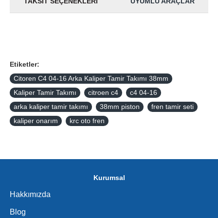
TAKSIT SEÇENEKLERI
UYUMLU ARAÇLAR
Etiketler:
Citoren C4 04-16 Arka Kaliper Tamir Takımı 38mm
Kaliper Tamir Takımı
citroen c4
c4 04-16
arka kaliper tamir takımı
38mm piston
fren tamir seti
kaliper onarım
krc oto fren
Kurumsal
Hakkımızda
Blog