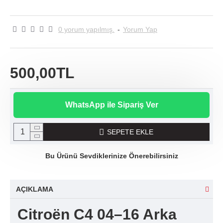
0 yorum yapılmış.
-
Yorum Yap
500,00TL
WhatsApp ile Sipariş Ver
SEPETE EKLE
Bu Ürünü Sevdiklerinize Önerebilirsiniz
AÇIKLAMA
Citroën C4 04–16 Arka