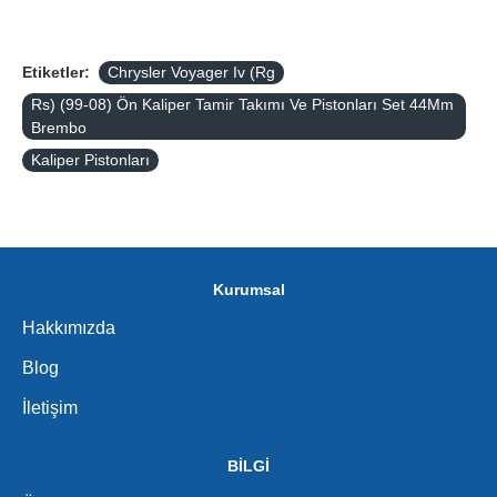
Etiketler:
Chrysler Voyager Iv (Rg
Rs) (99-08) Ön Kaliper Tamir Takımı Ve Pistonları Set 44Mm
Brembo
Kaliper Pistonları
Kurumsal
Hakkımızda
Blog
İletişim
BİLGİ