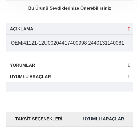
Bu Ürünü Sevdiklerinize Önerebilirsiniz
AÇIKLAMA
OEM:41121-12U00204417400998 2440131140081
YORUMLAR
UYUMLU ARAÇLAR
TAKSIT SEÇENEKLERI
UYUMLU ARAÇLAR