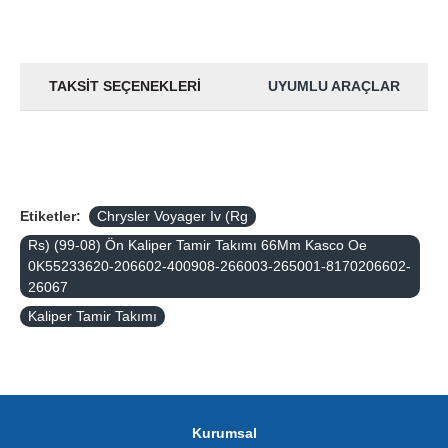
TAKSIT SEÇENEKLERI
UYUMLU ARAÇLAR
Etiketler:
Chrysler Voyager Iv (Rg
Rs) (99-08) Ön Kaliper Tamir Takımı 66Mm Kasco Oe
0K55233620-206602-400908-266003-265001-8170206602-
26067
Kaliper Tamir Takımı
Kurumsal