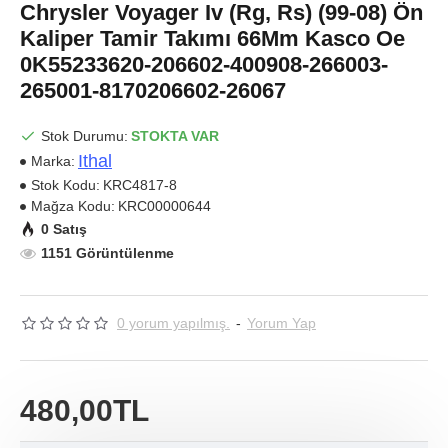
Chrysler Voyager Iv (Rg, Rs) (99-08) Ön
Kaliper Tamir Takımı 66Mm Kasco Oe
0K55233620-206602-400908-266003-
265001-8170206602-26067
Stok Durumu:
STOKTA VAR
Ithal
Marka:
Stok Kodu:
KRC4817-8
Mağza Kodu:
KRC00000644
0 Satış
1151 Görüntülenme
0 yorum yapılmış.
-
Yorum Yap
480,00TL