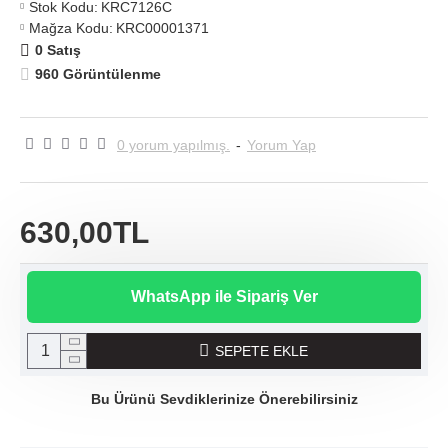
Stok Kodu:
KRC7126C
Mağza Kodu:
KRC00001371
0 Satış
960 Görüntülenme
0 yorum yapılmış.
-
Yorum Yap
630,00TL
WhatsApp ile Sipariş Ver
SEPETE EKLE
Bu Ürünü Sevdiklerinize Önerebilirsiniz