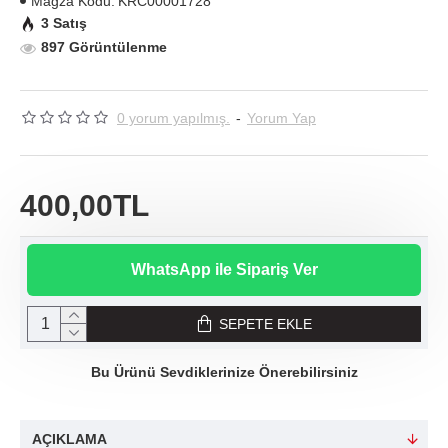
Mağza Kodu:
KRC00001728
3 Satış
897 Görüntülenme
0 yorum yapılmış.
-
Yorum Yap
400,00TL
WhatsApp ile Sipariş Ver
SEPETE EKLE
Bu Ürünü Sevdiklerinize Önerebilirsiniz
AÇIKLAMA