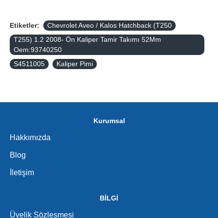
Etiketler:
Chevrolet Aveo / Kalos Hatchback (T250
T255) 1.2 2008- Ön Kaliper Tamir Takımı 52Mm
Oem:93740250
S4511005
Kaliper Pimi
Kurumsal
Hakkımızda
Blog
İletişim
BİLGİ
Üyelik Sözleşmesi