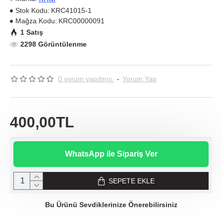
Stok Kodu:
KRC41015-1
Mağza Kodu:
KRC00000091
1 Satış
2298 Görüntülenme
0 yorum yapılmış.
-
Yorum Yap
400,00TL
WhatsApp ile Sipariş Ver
SEPETE EKLE
Bu Ürünü Sevdiklerinize Önerebilirsiniz