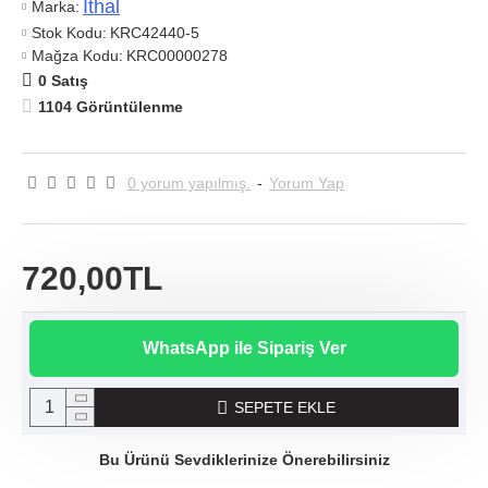
Ithal
Marka:
Stok Kodu:
KRC42440-5
Mağza Kodu:
KRC00000278
0 Satış
1104 Görüntülenme
0 yorum yapılmış.
-
Yorum Yap
720,00TL
WhatsApp ile Sipariş Ver
SEPETE EKLE
Bu Ürünü Sevdiklerinize Önerebilirsiniz