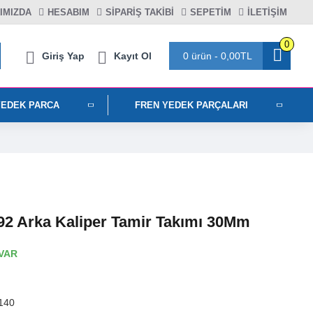
IMIZDA
HESABIM
SIPARIŞ TAKIBI
SEPETIM
İLETİŞİM
0
Giriş Yap
Kayıt Ol
0 ürün - 0,00TL
YEDEK PARCA
FREN YEDEK PARÇALARI
2 Arka Kaliper Tamir Takımı 30Mm
VAR
140