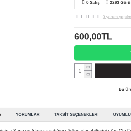
0 Satış
2263 Görü
0 yorum yapılm
600,00TL
Bu Ürü
A
YORUMLAR
TAKSIT SEÇENEKLERI
UYUMLU
isiniz Şase no Atarak aradığınız ürüne ulaşabilirsiniz.Krc Oto F