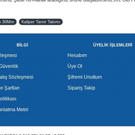
mı 30Mm
Kaliper Tamir Takımı
BİLGİ
ÜYELİK İŞLEMLERİ
zleşmesi
Hesabım
 Güvenlik
Üye Ol
atış Sözleşmesi
Şifremi Unuttum
de Şartları
Sipariş Takip
litikası
nlatma Metni