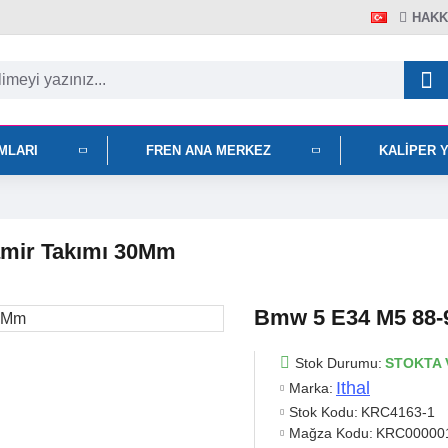
HAKK
IMLARI
FREN ANA MERKEZ
KALIPER 
amir Takımı 30Mm
Bmw 5 E34 M5 88-9
Stok Durumu:
STOKTA 
Ithal
Marka:
Stok Kodu:
KRC4163-1
Mağza Kodu:
KRC00000