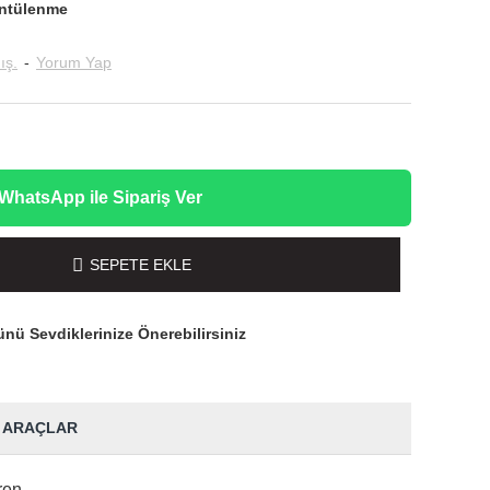
ntülenme
ış.
-
Yorum Yap
WhatsApp ile Sipariş Ver
SEPETE EKLE
nü Sevdiklerinize Önerebilirsiniz
 ARAÇLAR
ren.