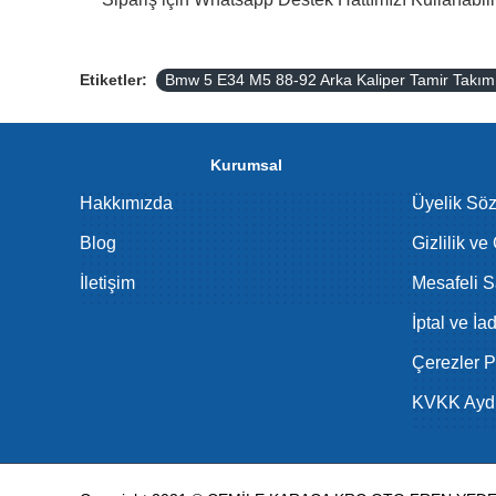
Etiketler:
Bmw 5 E34 M5 88-92 Arka Kaliper Tamir Takı
Kurumsal
Hakkımızda
Üyelik Sö
Blog
Gizlilik ve
İletişim
Mesafeli S
İptal ve İa
Çerezler Po
KVKK Aydı