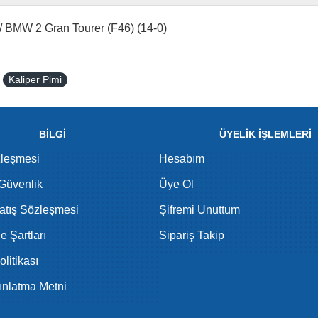
 / BMW 2 Gran Tourer (F46) (14-0)
Kaliper Pimi
BİLGİ
ÜYELİK İŞLEMLERİ
zleşmesi
Hesabım
 Güvenlik
Üye Ol
atış Sözleşmesi
Şifremi Unuttum
de Şartları
Sipariş Takip
litikası
nlatma Metni