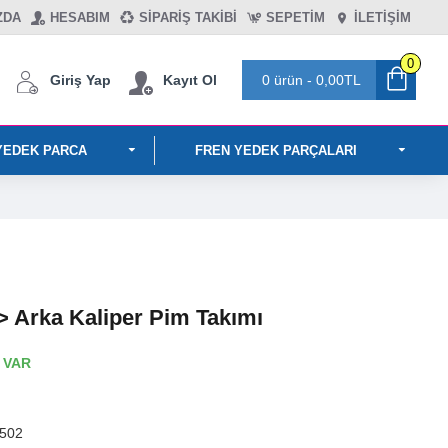
ZDA
HESABIM
SIPARIŞ TAKIBI
SEPETIM
İLETİŞİM
0
Giriş Yap
Kayıt Ol
0 ürün - 0,00TL
YEDEK PARCA
FREN YEDEK PARÇALARI
 Arka Kaliper Pim Takımı
 VAR
502