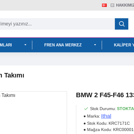
HAKKIMI
IMLARI
FREN ANA MERKEZ
KALIPER 
m Takımı
BMW 2 F45-F46 13>
Stok Durumu:
STOKTA
Ithal
Marka:
Stok Kodu:
KRC7171C
Mağza Kodu:
KRC00001