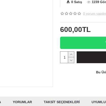
0 Satış
1159 Gö
0 yorum yapılm
600,00TL
Bu Ürü
A
YORUMLAR
TAKSIT SEÇENEKLERI
UYUMLU