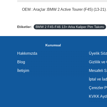
OEM : Araçlar :BMW 2 Active Tourer (F45) (13-21)
Etiketler:
BMW 2 F45-F46 13> Arka Kaliper Pim Takımı
Kurumsal
Hakkımızda
Üyelik Sö
Blog
Gizlilik ve
İletişim
Mesafeli S
İptal ve İa
Çerezler Po
KVKK Aydı