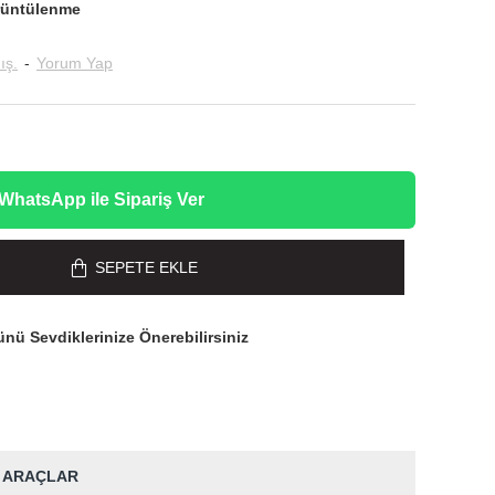
rüntülenme
ış.
-
Yorum Yap
WhatsApp ile Sipariş Ver
SEPETE EKLE
nü Sevdiklerinize Önerebilirsiniz
 ARAÇLAR