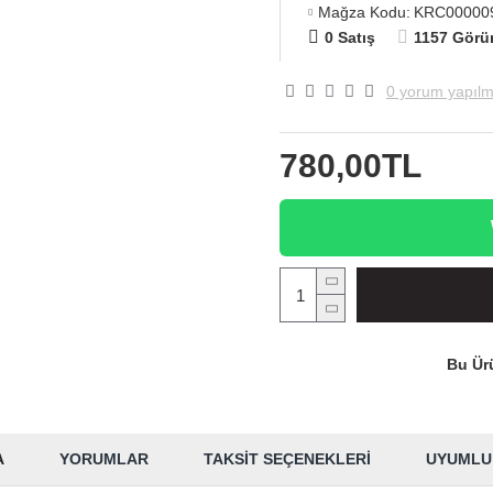
Mağza Kodu:
KRC00000
0 Satış
1157 Görü
0 yorum yapılm
780,00TL
Bu Ürü
A
YORUMLAR
TAKSIT SEÇENEKLERI
UYUMLU