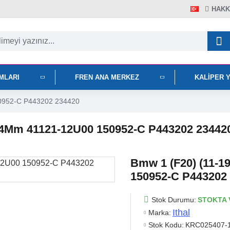
HAKK
IMLARI
FREN ANA MERKEZ
KALIPER 
50952-C P443202 234420
n 44Mm 41121-12U00 150952-C P443202 23442
Bmw 1 (F20) (11-1
150952-C P443202
Stok Durumu:
STOKTA 
Ithal
Marka:
Stok Kodu:
KRC025407-