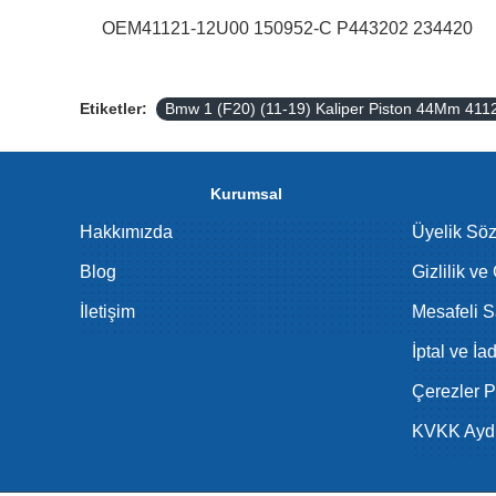
OEM41121-12U00 150952-C P443202 234420
Etiketler:
Bmw 1 (F20) (11-19) Kaliper Piston 44Mm 4
Kurumsal
Hakkımızda
Üyelik Sö
Blog
Gizlilik ve
İletişim
Mesafeli S
İptal ve İa
Çerezler Po
KVKK Aydı