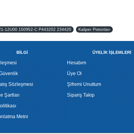
1121-12U00 150952-C P443202 234420
Kaliper Pistonları
BİLGİ
ÜYELİK İŞLEMLERİ
zleşmesi
Hesabım
 Güvenlik
Üye Ol
atış Sözleşmesi
Şifremi Unuttum
de Şartları
Sipariş Takip
litikası
nlatma Metni