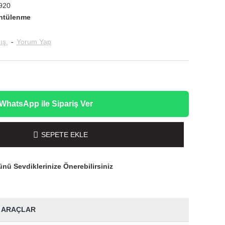
920
ntülenme
ış.
-
Yorum Yap
WhatsApp ile Sipariş Ver
SEPETE EKLE
nü Sevdiklerinize Önerebilirsiniz
 ARAÇLAR