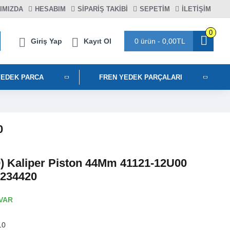
IMIZDA
HESABIM
SIPARIŞ TAKIBI
SEPETIM
İLETİŞİM
0
Giriş Yap
Kayıt Ol
0 ürün - 0,00TL
YEDEK PARCA
FREN YEDEK PARÇALARI
0
9) Kaliper Piston 44Mm 41121-12U00
 234420
VAR
10