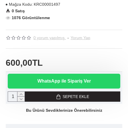
Mağza Kodu:
KRC00001497
0 Satış
1076 Görüntülenme
0 yorum yapılmış.
-
Yorum Yap
600,00TL
WhatsApp ile Sipariş Ver
SEPETE EKLE
Bu Ürünü Sevdiklerinize Önerebilirsiniz