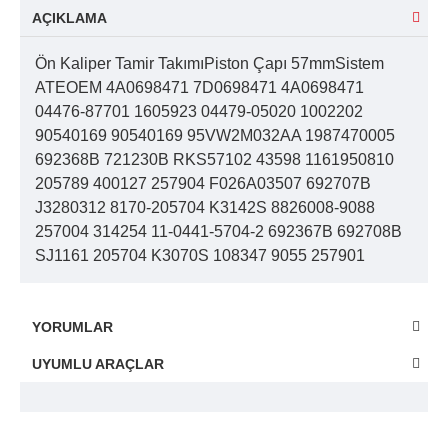
AÇIKLAMA
Ön Kaliper Tamir TakımıPiston Çapı 57mmSistem
ATEOEM 4A0698471 7D0698471 4A0698471
04476-87701 1605923 04479-05020 1002202
90540169 90540169 95VW2M032AA 1987470005
692368B 721230B RKS57102 43598 1161950810
205789 400127 257904 F026A03507 692707B
J3280312 8170-205704 K3142S 8826008-9088
257004 314254 11-0441-5704-2 692367B 692708B
SJ1161 205704 K3070S 108347 9055 257901
YORUMLAR
UYUMLU ARAÇLAR