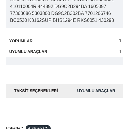
410110004R 444892 DG9C2B294BA 1605097
77363686 5303800 DG9C2B302BA 7701206746
BC0530 K3162SUP BHS1294E RKS6051 430298
YORUMLAR
UYUMLU ARAÇLAR
TAKSIT SEÇENEKLERI
UYUMLU ARAÇLAR
Etiketler:
Audı A6 C5