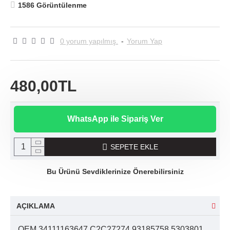
1586 Görüntülenme
0 yorum yapılmış.
-
Yorum Yap
480,00TL
WhatsApp ile Sipariş Ver
SEPETE EKLE
Bu Ürünü Sevdiklerinize Önerebilirsiniz
AÇIKLAMA
OEM 34111163647 C2C27274 93185758 5303801