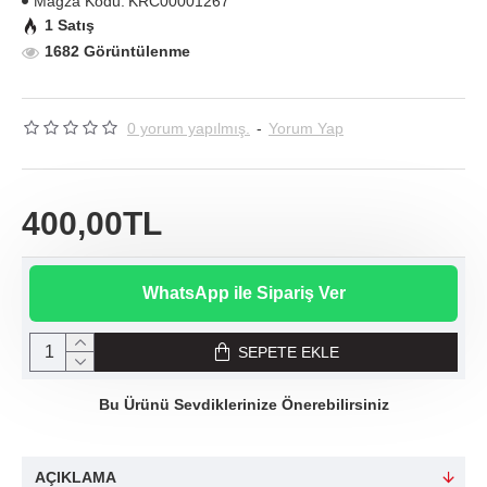
Mağza Kodu:
KRC00001267
1 Satış
1682 Görüntülenme
0 yorum yapılmış.
-
Yorum Yap
400,00TL
WhatsApp ile Sipariş Ver
SEPETE EKLE
Bu Ürünü Sevdiklerinize Önerebilirsiniz
AÇIKLAMA