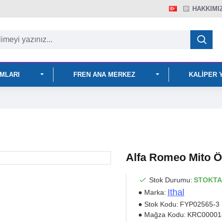
HAKKIMI
IMLARI
FREN ANA MERKEZ
KALIPER 
Alfa Romeo Mito Ö
Stok Durumu:
STOKTA
Ithal
Marka:
Stok Kodu:
FYP02565-3
Mağza Kodu:
KRC00001