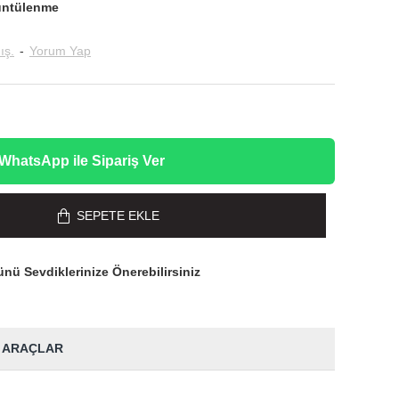
üntülenme
ış.
-
Yorum Yap
WhatsApp ile Sipariş Ver
SEPETE EKLE
nü Sevdiklerinize Önerebilirsiniz
 ARAÇLAR