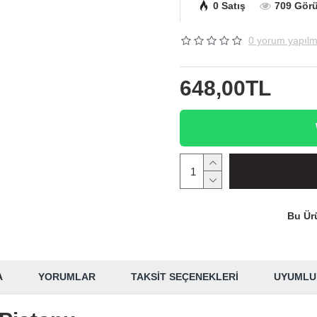
0 Satış
709 Gör
0 yorum yapılm
648,00TL
Bu Ürü
A
YORUMLAR
TAKSIT SEÇENEKLERI
UYUMLU