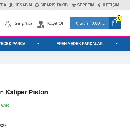
ZDA
HESABIM
SIPARIŞ TAKIBI
SEPETIM
İLETİŞİM
0
Giriş Yap
Kayıt Ol
0 ürün - 0,00TL
YEDEK PARCA
FREN YEDEK PARÇALARI
n Kaliper Piston
 VAR
886