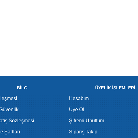
BİLGİ
ÜYELİK İŞLEMLERİ
zleşmesi
Hesabım
 Güvenlik
Üye Ol
atış Sözleşmesi
Şifremi Unuttum
de Şartları
Sipariş Takip