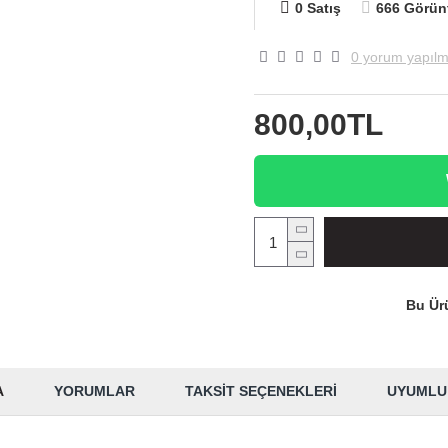
0 Satış
666 Görün
0 yorum yapılm
800,00TL
Bu Ürü
A
YORUMLAR
TAKSIT SEÇENEKLERI
UYUMLU