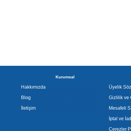
Kurumsal
Hakkımızda
Üyelik Sö
Blog
Gizlilik ve
İletişim
Mesafeli S
İptal ve İa
Çerezler Po