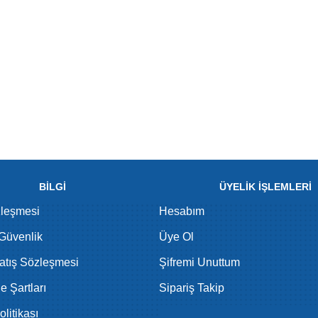
BİLGİ
ÜYELİK İŞLEMLERİ
zleşmesi
Hesabım
 Güvenlik
Üye Ol
atış Sözleşmesi
Şifremi Unuttum
de Şartları
Sipariş Takip
litikası