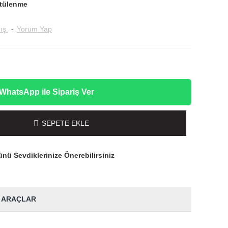
tülenme
ış.
-
Yorum Yap
WhatsApp ile Sipariş Ver
SEPETE EKLE
nü Sevdiklerinize Önerebilirsiniz
 ARAÇLAR