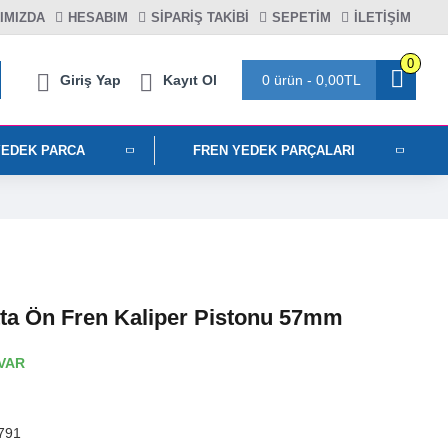
IMIZDA
HESABIM
SIPARIŞ TAKIBI
SEPETIM
İLETİŞİM
0
Giriş Yap
Kayıt Ol
0 ürün - 0,00TL
YEDEK PARCA
FREN YEDEK PARÇALARI
tta Ön Fren Kaliper Pistonu 57mm
VAR
791