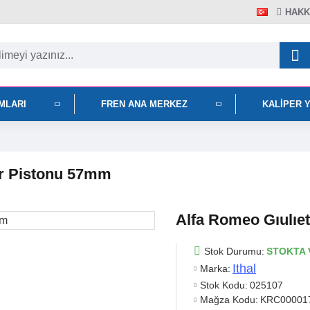
HAKK
IMLARI
FREN ANA MERKEZ
KALIPER 
er Pistonu 57mm
Alfa Romeo Gıulıe
Stok Durumu:
STOKTA 
Ithal
Marka:
Stok Kodu:
025107
Mağza Kodu:
KRC00001