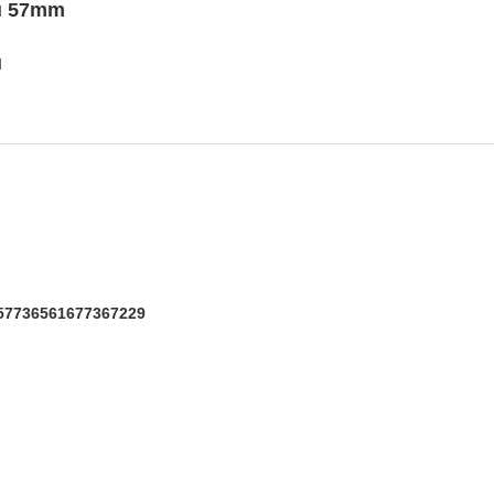
nu 57mm
u
57736561677367229