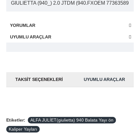
GIULIETTA (940_) 2.0 JTDM (940.FXOEM 77363589
YORUMLAR
UYUMLU ARAÇLAR
TAKSIT SEÇENEKLERI
UYUMLU ARAÇLAR
Etiketler:
ALFA JULİET(giulietta) 940 Balata Yayı ön
Kaliper Yayları