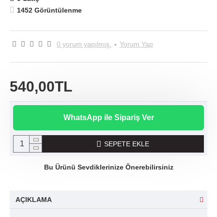
1452 Görüntülenme
0 yorum yapılmış.
-
Yorum Yap
540,00TL
WhatsApp ile Sipariş Ver
SEPETE EKLE
Bu Ürünü Sevdiklerinize Önerebilirsiniz
AÇIKLAMA