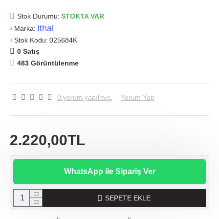
Stok Durumu:
STOKTA VAR
Ithal
Marka:
Stok Kodu:
025684K
0 Satış
483 Görüntülenme
0 yorum yapılmış.
-
Yorum Yap
2.220,00TL
WhatsApp ile Sipariş Ver
SEPETE EKLE