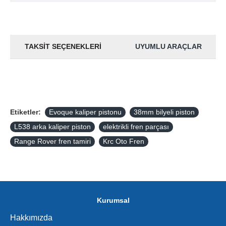
TAKSIT SEÇENEKLERI
UYUMLU ARAÇLAR
Etiketler:
Evoque kaliper pistonu
38mm bilyeli piston
L538 arka kaliper piston
elektrikli fren parçası
Range Rover fren tamiri
Krc Oto Fren
Kurumsal
Hakkımızda