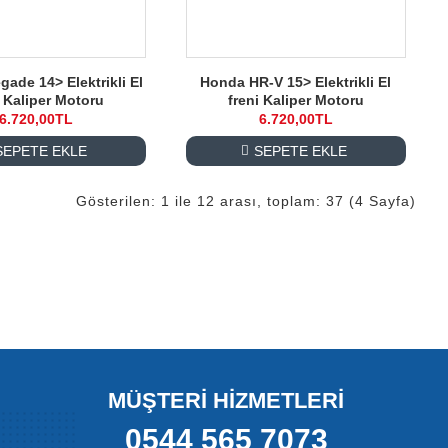
ade 14> Elektrikli El
Honda HR-V 15> Elektrikli El
i Kaliper Motoru
freni Kaliper Motoru
6.720,00TL
6.720,00TL
SEPETE EKLE
SEPETE EKLE
Gösterilen: 1 ile 12 arası, toplam: 37 (4 Sayfa)
r. Fren sistemlerinde kritik bir rol oynayan bu motorlar,
 şekilde kullanılır. Krc Oto Fren olarak, en yüksek kaliteye
teli motorlar, güvenli sürüş ve uzun ömürlü performans için
alanmasını sağlar, böylece arabanın frenleme kapasitesini
MÜŞTERİ HİZMETLERİ
0544 565 7073