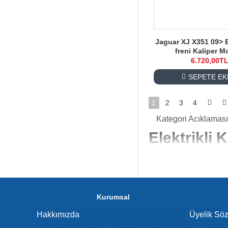
Jaguar XJ X351 09> El
freni Kaliper M
6.720,00T
SEPETE EK
1
2
3
4
Kategori Acıklaması
Elektrikli 
Elektrikli kaliper moto
özellikle elektrikli ve
sahip elektrikli kalip
gereklidir. Elektrikli 
Kurumsal
maksimuma çıkarır.
Hakkımızda
Üyelik Sö