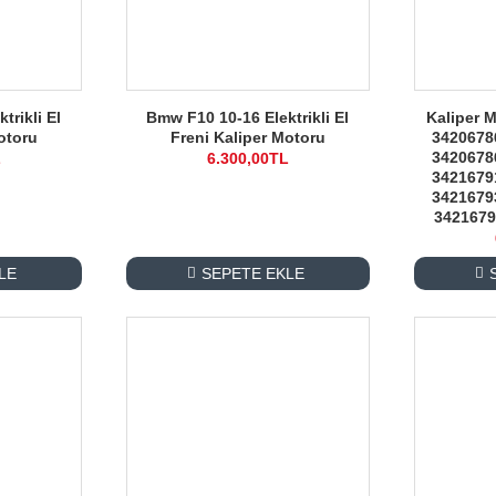
trikli El
Bmw F10 10-16 Elektrikli El
Kaliper 
otoru
Freni Kaliper Motoru
3420678
3420678
L
6.300,00TL
3421679
3421679
3421679
LE
SEPETE EKLE