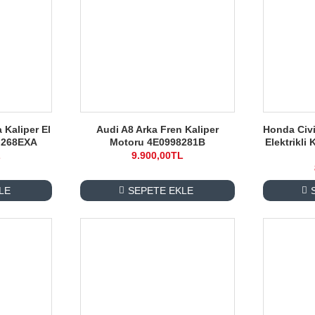
 Kaliper El
Audi A8 Arka Fren Kaliper
Honda Civi
G268EXA
Motoru 4E0998281B
Elektrikli
L
9.900,00TL
LE
SEPETE EKLE