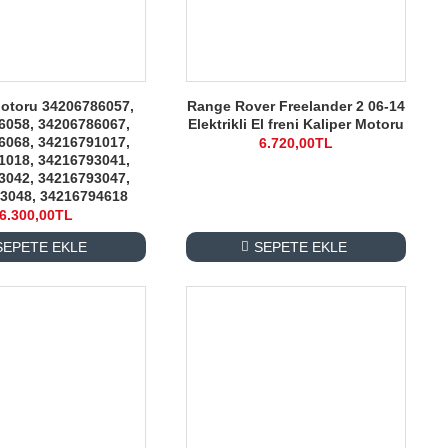
Motoru 34206786057,
Range Rover Freelander 2 06-14
6058, 34206786067,
Elektrikli El freni Kaliper Motoru
6068, 34216791017,
6.720,00TL
1018, 34216793041,
3042, 34216793047,
3048, 34216794618
6.300,00TL
SEPETE EKLE
SEPETE EKLE