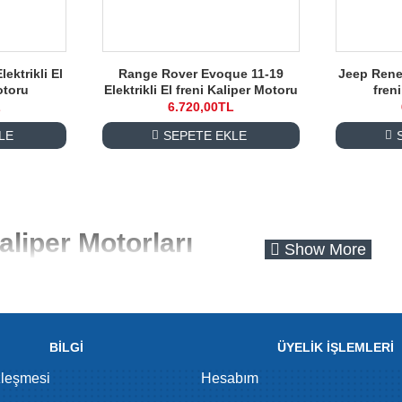
ektrikli El
Range Rover Evoque 11-19
Jeep Reneg
otoru
Elektrikli El freni Kaliper Motoru
fren
L
6.720,00TL
LE
SEPETE EKLE
Kaliper Motorları
rları, modern otomotiv teknolojisinin önemli bileşenlerinden biridi
 hibrit araçlarda güvenliğin ve verimliliğin artırılmasında etkin bir
er motorlarını, her tür araca uyumlu seçeneklerle sunuyoruz. Kali
kaliper motorları, fren diskleri ile kaliperlerin doğru şekilde hiz
BİLGİ
ÜYELİK İŞLEMLERİ
zleşmesi
Hesabım