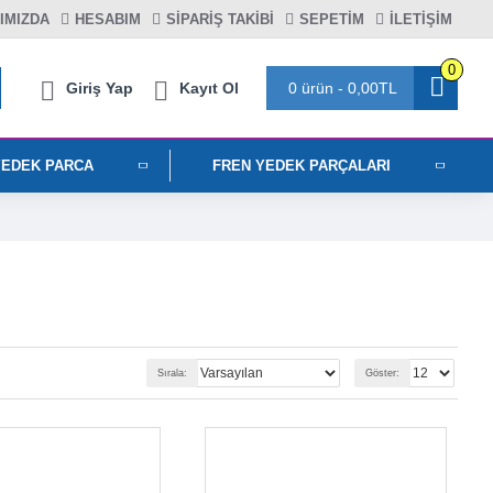
IMIZDA
HESABIM
SIPARIŞ TAKIBI
SEPETIM
İLETİŞİM
0
Giriş Yap
Kayıt Ol
0 ürün - 0,00TL
YEDEK PARCA
FREN YEDEK PARÇALARI
Sırala:
Göster: