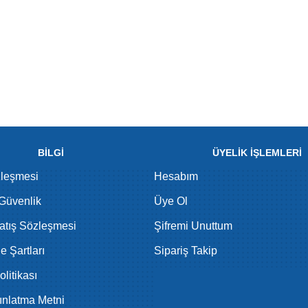
BİLGİ
ÜYELİK İŞLEMLERİ
zleşmesi
Hesabım
 Güvenlik
Üye Ol
atış Sözleşmesi
Şifremi Unuttum
de Şartları
Sipariş Takip
litikası
nlatma Metni