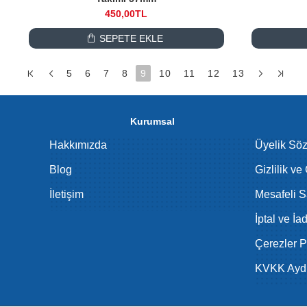
450,00TL
SEPETE EKLE
5
6
7
8
9
10
11
12
13
Kurumsal
Hakkımızda
Üyelik Sö
Blog
Gizlilik ve
İletişim
Mesafeli S
İptal ve İa
Çerezler Po
KVKK Aydı