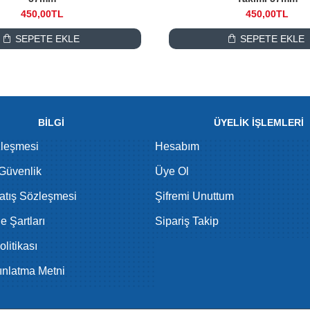
450,00TL
450,00TL
SEPETE EKLE
SEPETE EKLE
BİLGİ
ÜYELİK İŞLEMLERİ
zleşmesi
Hesabım
 Güvenlik
Üye Ol
atış Sözleşmesi
Şifremi Unuttum
de Şartları
Sipariş Takip
litikası
nlatma Metni