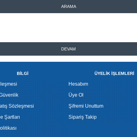
ARAMA
DEVAM
BİLGİ
ÜYELİK İŞLEMLERİ
zleşmesi
Hesabım
 Güvenlik
Üye Ol
atış Sözleşmesi
Şifremi Unuttum
de Şartları
Sipariş Takip
litikası