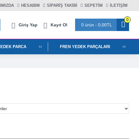
IMIZDA
HESABIM
SIPARIŞ TAKIBI
SEPETIM
İLETİŞİM
0
Giriş Yap
Kayıt Ol
0 ürün - 0,00TL
YEDEK PARCA
FREN YEDEK PARÇALARI