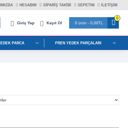
IMIZDA
HESABIM
SIPARIŞ TAKIBI
SEPETIM
İLETİŞİM
0
Giriş Yap
Kayıt Ol
0 ürün - 0,00TL
YEDEK PARCA
FREN YEDEK PARÇALARI