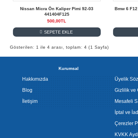
Nissan Micra Ön Kaliper Pimi 92-03
Bmw 6 F12 
441404F125
500,00TL
SEPETE EKLE
Gösterilen: 1 ile 4 arası, toplam: 4 (1 Sayfa)
Kurumsal
Hakkımızda
Üyelik Sö
Blog
Gizlilik ve
İletişim
Mesafeli S
İptal ve İa
Çerezler Po
KVKK Aydı