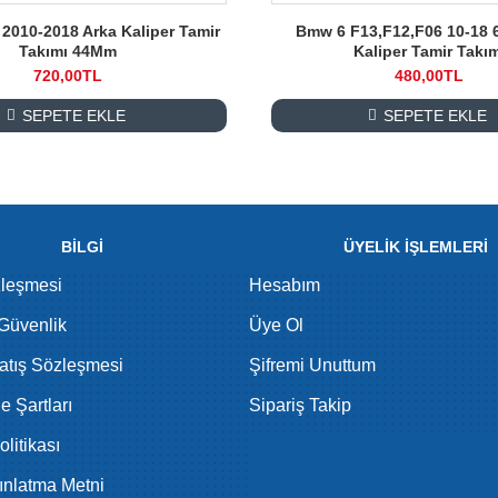
2010-2018 Arka Kaliper Tamir
Bmw 6 F13,F12,F06 10-18
Takımı 44Mm
Kaliper Tamir Takı
720,00TL
480,00TL
SEPETE EKLE
SEPETE EKLE
BİLGİ
ÜYELİK İŞLEMLERİ
zleşmesi
Hesabım
 Güvenlik
Üye Ol
atış Sözleşmesi
Şifremi Unuttum
de Şartları
Sipariş Takip
litikası
nlatma Metni