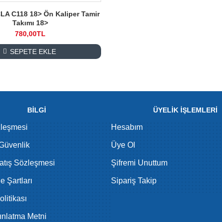
LA C118 18> Ön Kaliper Tamir
Takımı 18>
780,00TL
SEPETE EKLE
BİLGİ
ÜYELİK İŞLEMLERİ
zleşmesi
Hesabım
 Güvenlik
Üye Ol
atış Sözleşmesi
Şifremi Unuttum
de Şartları
Sipariş Takip
litikası
nlatma Metni