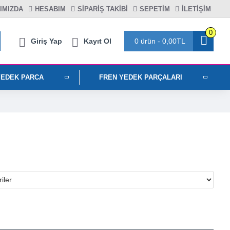
IMIZDA
HESABIM
SIPARIŞ TAKIBI
SEPETIM
İLETİŞİM
0
Giriş Yap
Kayıt Ol
0 ürün - 0,00TL
YEDEK PARCA
FREN YEDEK PARÇALARI