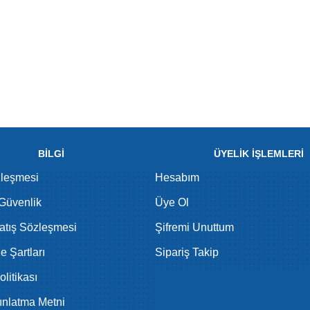
BİLGİ
ÜYELİK İŞLEMLERİ
zleşmesi
Hesabım
 Güvenlik
Üye Ol
atış Sözleşmesi
Şifremi Unuttum
de Şartları
Sipariş Takip
litikası
nlatma Metni