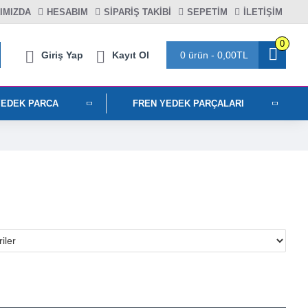
IMIZDA
HESABIM
SIPARIŞ TAKIBI
SEPETIM
İLETİŞİM
0
Giriş Yap
Kayıt Ol
0 ürün - 0,00TL
YEDEK PARCA
FREN YEDEK PARÇALARI