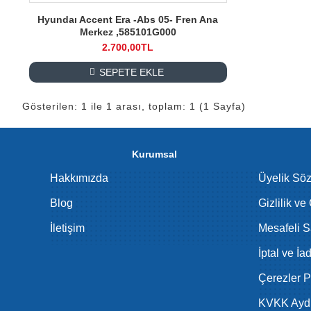
Hyundaı Accent Era -Abs 05- Fren Ana
Merkez ,585101G000
2.700,00TL
SEPETE EKLE
Gösterilen: 1 ile 1 arası, toplam: 1 (1 Sayfa)
Kurumsal
Hakkımızda
Üyelik Sö
Blog
Gizlilik ve
İletişim
Mesafeli S
İptal ve İa
Çerezler Po
KVKK Aydı