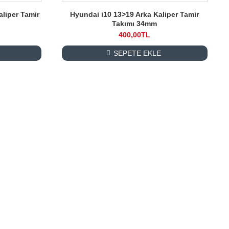
aliper Tamir
Hyundai i10 13>19 Arka Kaliper Tamir
Takımı 34mm
400,00TL
SEPETE EKLE