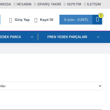
IMIZDA
HESABIM
SIPARIŞ TAKIBI
SEPETIM
İLETİŞİM
0
Giriş Yap
Kayıt Ol
0 ürün - 0,00TL
YEDEK PARCA
FREN YEDEK PARÇALARI