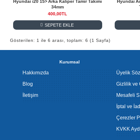
Hyundai i20 15> Arka Kaliper Tamir Takımı
Hyundai Ac
34mm
400,00TL
SEPETE EKLE
Gösterilen: 1 ile 6 arası, toplam: 6 (1 Sayfa)
Kurumsal
Hakkımızda
Üyelik Sö
Blog
Gizlilik ve
İletişim
Mesafeli S
İptal ve İa
Çerezler Po
KVKK Aydı