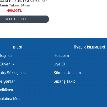
cent Blue 10-17 Arka Kaliper
Tamir Takımı 34mm
400,00TL
SEPETE EKLE
BİLGİ
ÜYELİK İŞLEMLERİ
zleşmesi
Hesabım
 Güvenlik
Üye Ol
atış Sözleşmesi
Şifremi Unuttum
de Şartları
Sipariş Takip
litikası
nlatma Metni