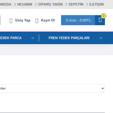
IMIZDA
HESABIM
SIPARIŞ TAKIBI
SEPETIM
İLETİŞİM
0
Giriş Yap
Kayıt Ol
0 ürün - 0,00TL
YEDEK PARCA
FREN YEDEK PARÇALARI