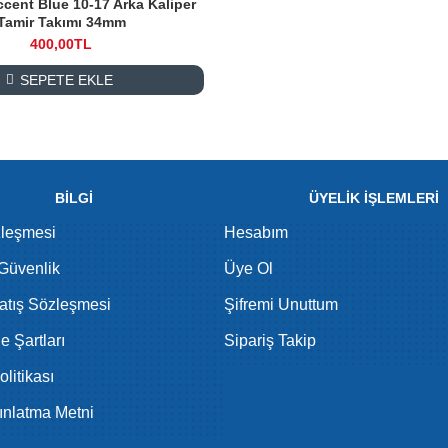
cent Blue 10-17 Arka Kaliper
Tamir Takımı 34mm
400,00TL
SEPETE EKLE
BİLGİ
ÜYELİK İŞLEMLERİ
zleşmesi
Hesabım
 Güvenlik
Üye Ol
atış Sözleşmesi
Şifremi Unuttum
de Şartları
Sipariş Takip
litikası
nlatma Metni