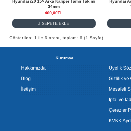
Hyundai i20 15> Arka Kaliper Tamir Takımı
Hyundai Ac
34mm
400,00TL
SEPETE EKLE
Gösterilen: 1 ile 6 arası, toplam: 6 (1 Sayfa)
Kurumsal
Hakkımızda
Üyelik Sö
Blog
Gizlilik ve
İletişim
Mesafeli S
İptal ve İa
Çerezler Po
KVKK Aydı