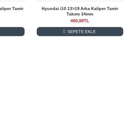
aliper Tamir
Hyundai i10 13>19 Arka Kaliper Tamir
Takımı 34mm
400,00TL
SEPETE EKLE