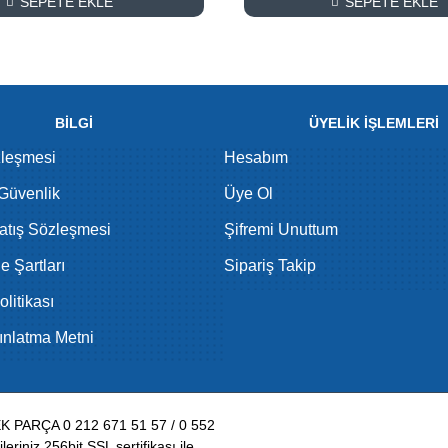
SEPETE EKLE
SEPETE EKLE
BİLGİ
ÜYELİK İŞLEMLERİ
zleşmesi
Hesabım
 Güvenlik
Üye Ol
atış Sözleşmesi
Şifremi Unuttum
de Şartları
Sipariş Takip
litikası
nlatma Metni
PARÇA 0 212 671 51 57 / 0 552
eriniz 256bit SSL sertifikası ile