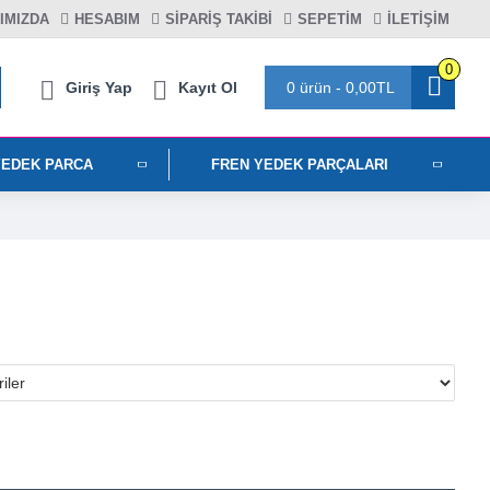
IMIZDA
HESABIM
SIPARIŞ TAKIBI
SEPETIM
İLETİŞİM
0
Giriş Yap
Kayıt Ol
0 ürün - 0,00TL
YEDEK PARCA
FREN YEDEK PARÇALARI