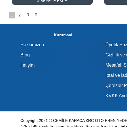
SEPETE EKLE
1
2
Kurumsal
Hakkımızda
Üyelik Sö
Blog
Gizlilik ve
İletişim
Mesafeli S
İptal ve İa
Çerezler Po
KVKK Aydı
Copyright 2021 © CEMİLE KARACA KRC OTO FREN YEDEK 
475 3448 krcotofren.com Her Hakkı Saklıdır. Kredi kartı bilgil