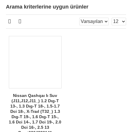
Arama kriterlerine uygun ürünler
Nissan Qashqaı Iı Suv
(J11,J12,J11_) 1.2 Dıg-T
13-, 1.3 Dıg-T 18-, 1.5-1.7
Dci 18-, X-Traıl (T32_) 1.3
Dıg-T 19-, 1.6 Dıg-T 15-,
1.6 Dci 14-, 1.7 Dci 19-, 2.0
Dci 16-, 2.5 13