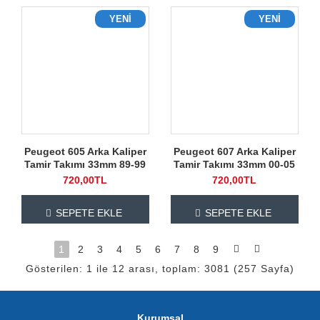
YENI
YENI
Peugeot 605 Arka Kaliper
Peugeot 607 Arka Kaliper
Tamir Takımı 33mm 89-99
Tamir Takımı 33mm 00-05
720,00TL
720,00TL
SEPETE EKLE
SEPETE EKLE
1
2
3
4
5
6
7
8
9
Gösterilen: 1 ile 12 arası, toplam: 3081 (257 Sayfa)
Kurumsal