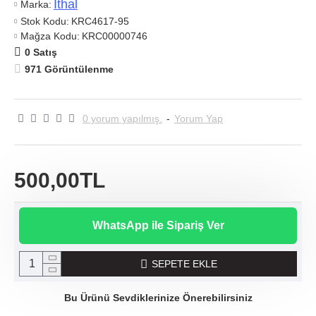
Ithal
Marka:
Stok Kodu:
KRC4617-95
Mağza Kodu:
KRC00000746
0 Satış
971 Görüntülenme
0 yorum yapılmış.
-
Yorum Yap
500,00TL
WhatsApp ile Sipariş Ver
SEPETE EKLE
Bu Ürünü Sevdiklerinize Önerebilirsiniz