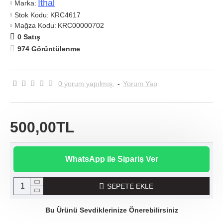
Ithal
Marka:
Stok Kodu:
KRC4617
Mağza Kodu:
KRC00000702
0 Satış
974 Görüntülenme
0 yorum yapılmış.
-
Yorum Yap
500,00TL
WhatsApp ile Sipariş Ver
SEPETE EKLE
Bu Ürünü Sevdiklerinize Önerebilirsiniz