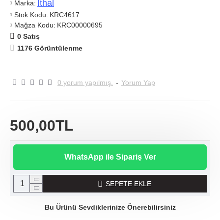
Ithal
Marka:
Stok Kodu:
KRC4617
Mağza Kodu:
KRC00000695
0 Satış
1176 Görüntülenme
0 yorum yapılmış.
-
Yorum Yap
500,00TL
WhatsApp ile Sipariş Ver
SEPETE EKLE
Bu Ürünü Sevdiklerinize Önerebilirsiniz