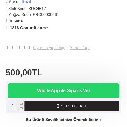
Ithal
Marka:
Stok Kodu:
KRC4617
Mağza Kodu:
KRC00000681
0 Satış
1318 Görüntülenme
0 yorum yapılmış.
-
Yorum Yap
500,00TL
WhatsApp ile Sipariş Ver
SEPETE EKLE
Bu Ürünü Sevdiklerinize Önerebilirsiniz