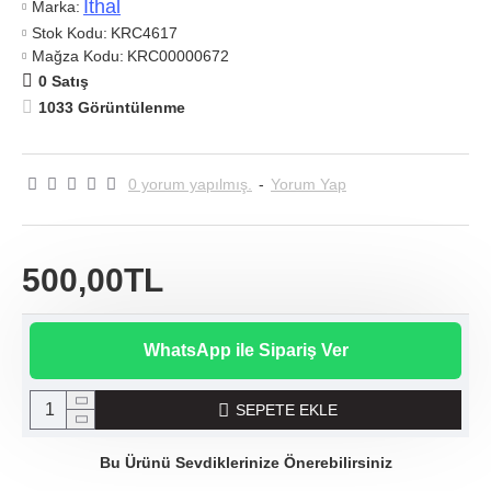
Ithal
Marka:
Stok Kodu:
KRC4617
Mağza Kodu:
KRC00000672
0 Satış
1033 Görüntülenme
0 yorum yapılmış.
-
Yorum Yap
500,00TL
WhatsApp ile Sipariş Ver
SEPETE EKLE
Bu Ürünü Sevdiklerinize Önerebilirsiniz