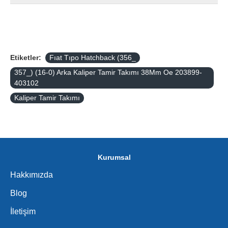
Etiketler:
Fıat Tıpo Hatchback (356_
357_) (16-0) Arka Kaliper Tamir Takımı 38Mm Oe 203899-
403102
Kaliper Tamir Takımı
Kurumsal
Hakkımızda
Blog
İletişim