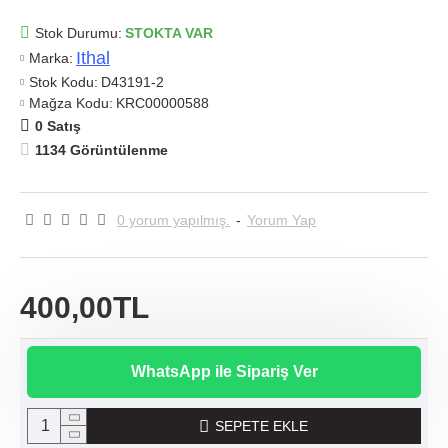
Stok Durumu:
STOKTA VAR
Ithal
Marka:
Stok Kodu:
D43191-2
Mağza Kodu:
KRC00000588
0 Satış
1134 Görüntülenme
0 yorum yapılmış.
-
Yorum Yap
400,00TL
WhatsApp ile Sipariş Ver
SEPETE EKLE