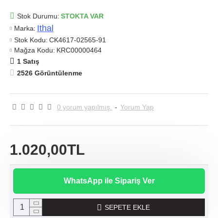
Stok Durumu:
STOKTA VAR
Ithal
Marka:
Stok Kodu:
CK4617-02565-91
Mağza Kodu:
KRC00000464
1 Satış
2526 Görüntülenme
0 yorum yapılmış.
-
Yorum Yap
1.020,00TL
WhatsApp ile Sipariş Ver
SEPETE EKLE