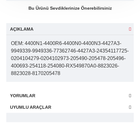
Bu Ürünü Sevdiklerinize Önerebilirsiniz
AÇIKLAMA
OEM: 4400N1-4400R6-4400N0-4400N3-4427A3-
9949339-9949336-77362746-4427A3-24354117725-
0204104279-0204102973-205490-205478-205496-
400693-254118-254080-RX549870A0-8823026-
8823028-8170205478
YORUMLAR
UYUMLU ARAÇLAR