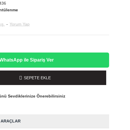
436
ntülenme
ış.
-
Yorum Yap
WhatsApp ile Sipariş Ver
SEPETE EKLE
nü Sevdiklerinize Önerebilirsiniz
 ARAÇLAR