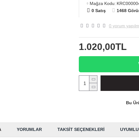
Mağza Kodu:
KRC00000
0 Satış
1468 Görü
0 yorum yapılm
1.020,00TL
Bu Ürü
A
YORUMLAR
TAKSIT SEÇENEKLERI
UYUMLU