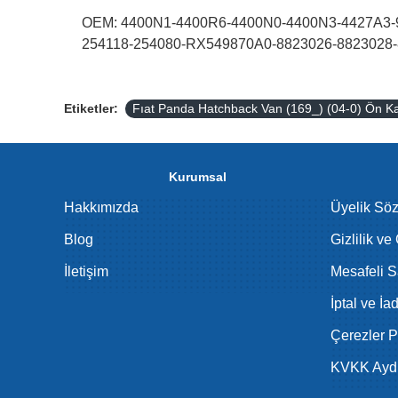
OEM: 4400N1-4400R6-4400N0-4400N3-4427A3-9
254118-254080-RX549870A0-8823026-8823028
Etiketler:
Fıat Panda Hatchback Van (169_) (04-0) Ön Ka
Kurumsal
Hakkımızda
Üyelik Sö
Blog
Gizlilik ve
İletişim
Mesafeli S
İptal ve İa
Çerezler Po
KVKK Aydı