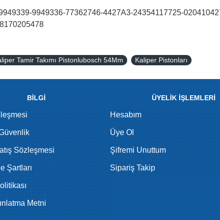
949339-9949336-77362746-4427A3-24354117725-020410427
-8170205478
liper Tamir Takımı Pistonlubosch 54Mm
Kaliper Pistonları
BİLGİ
ÜYELİK İŞLEMLERİ
zleşmesi
Hesabım
 Güvenlik
Üye Ol
atış Sözleşmesi
Şifremi Unuttum
de Şartları
Sipariş Takip
litikası
nlatma Metni