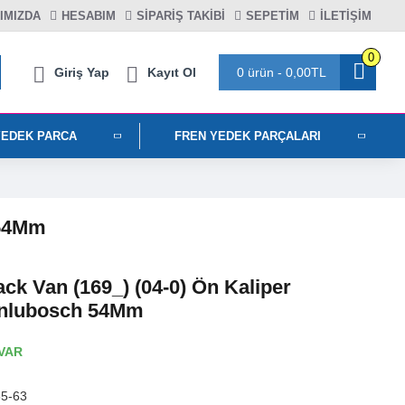
IMIZDA
HESABIM
SIPARIŞ TAKIBI
SEPETIM
İLETİŞİM
0
Giriş Yap
Kayıt Ol
0 ürün - 0,00TL
YEDEK PARCA
FREN YEDEK PARÇALARI
 54Mm
ck Van (169_) (04-0) Ön Kaliper
onlubosch 54Mm
VAR
5-63