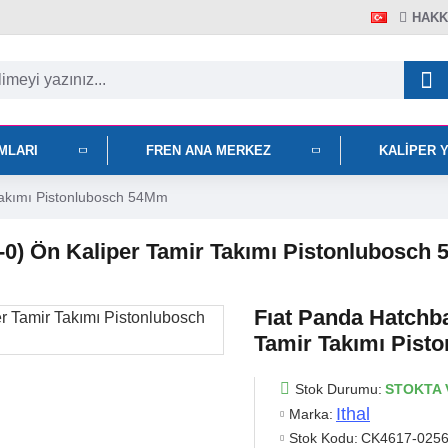
HAKK
IMLARI
FREN ANA MERKEZ
KALIPER 
Takımı Pistonlubosch 54Mm
4-0) Ön Kaliper Tamir Takımı Pistonlubosch
Fıat Panda Hatchba
Tamir Takımı Pist
Stok Durumu:
STOKTA 
Ithal
Marka:
Stok Kodu:
CK4617-0256