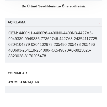
Bu Ürünü Sevdiklerinize Önerebilirsiniz
AÇIKLAMA
OEM: 4400N1-4400R6-4400N0-4400N3-4427A3-
9949339-9949336-77362746-4427A3-24354117725-
0204104279-0204102973-205490-205478-205496-
400693-254118-254080-RX549870A0-8823026-
8823028-8170205478
YORUMLAR
UYUMLU ARAÇLAR