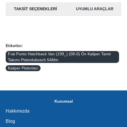
TAKSIT SEÇENEKLERI
UYUMLU ARAÇLAR
Etiketler:
Fıat Punto Hatchback Van (199_) (08-0) Ön Kaliper Tamir
Takımı Pistonlubosch 54Mm
Kaliper Pistonları
Kurumsal
Hakkımızda
Blog