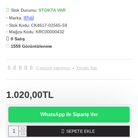
Stok Durumu:
STOKTA VAR
Ithal
Marka:
Stok Kodu:
CK4617-02565-59
Mağza Kodu:
KRC00000432
0 Satış
1559 Görüntülenme
0 yorum yapılmış.
-
Yorum Yap
1.020,00TL
WhatsApp ile Sipariş Ver
SEPETE EKLE