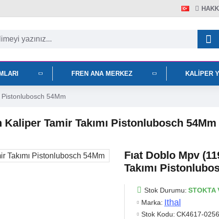
HAKK
IMLARI
FREN ANA MERKEZ
KALIPER 
mı Pistonlubosch 54Mm
Ön Kaliper Tamir Takımı Pistonlubosch 54Mm
Fıat Doblo Mpv (11
Takımı Pistonlub
Stok Durumu:
STOKTA 
Ithal
Marka:
Stok Kodu:
CK4617-0256