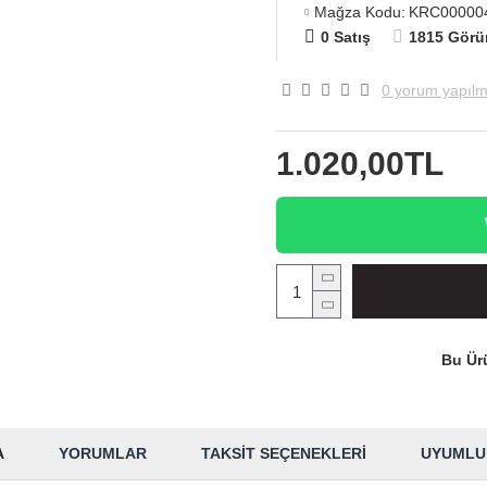
Mağza Kodu:
KRC00000
0 Satış
1815 Görü
0 yorum yapılm
1.020,00TL
Bu Ürü
A
YORUMLAR
TAKSIT SEÇENEKLERI
UYUMLU