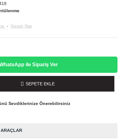
418
ntülenme
ış.
-
Yorum Yap
WhatsApp ile Sipariş Ver
SEPETE EKLE
nü Sevdiklerinize Önerebilirsiniz
 ARAÇLAR