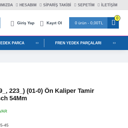
IMIZDA
HESABIM
SIPARIŞ TAKIBI
SEPETIM
İLETİŞİM
0
Giriş Yap
Kayıt Ol
0 ürün - 0,00TL
YEDEK PARCA
FREN YEDEK PARÇALARI
9_, 223_) (01-0) Ön Kaliper Tamir
osch 54Mm
VAR
5-45