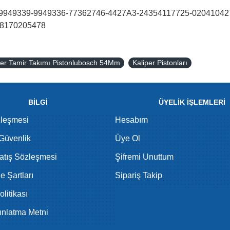
949339-9949336-77362746-4427A3-24354117725-020410427
-8170205478
per Tamir Takımı Pistonlubosch 54Mm
Kaliper Pistonları
BİLGİ
ÜYELİK İŞLEMLERİ
zleşmesi
Hesabım
 Güvenlik
Üye Ol
atış Sözleşmesi
Şifremi Unuttum
de Şartları
Sipariş Takip
litikası
nlatma Metni