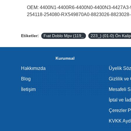
OEM: 4400N1-4400R6-4400N0-4400N3-4427A3-9
254118-254080-RX549870A0-8823026-8823028
Etiketler:
Fıat Doblo Mpv (119_
223_) (01-0) Ön Kali
Kurumsal
Hakkımızda
Üyelik Sö
Blog
Gizlilik ve
İletişim
Mesafeli S
İptal ve İa
Çerezler Po
KVKK Aydı