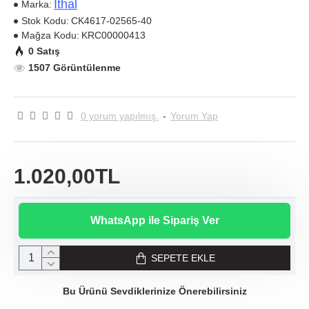
Ithal
Marka:
Stok Kodu:
CK4617-02565-40
Mağza Kodu:
KRC00000413
0 Satış
1507 Görüntülenme
0 yorum yapılmış.
-
Yorum Yap
1.020,00TL
WhatsApp ile Sipariş Ver
SEPETE EKLE
Bu Ürünü Sevdiklerinize Önerebilirsiniz