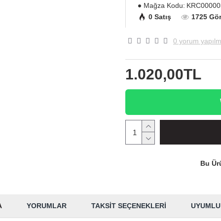
Mağza Kodu:
KRC00000
0 Satış
1725 Gö
0 yorum yapılm
1.020,00TL
Bu Ürü
A
YORUMLAR
TAKSIT SEÇENEKLERI
UYUMLU