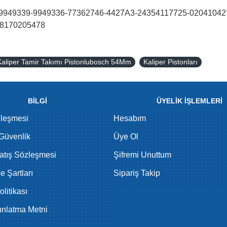
949339-9949336-77362746-4427A3-24354117725-020410427
-8170205478
aliper Tamir Takımı Pistonlubosch 54Mm
Kaliper Pistonları
BİLGİ
ÜYELİK İŞLEMLERİ
zleşmesi
Hesabım
 Güvenlik
Üye Ol
atış Sözleşmesi
Şifremi Unuttum
de Şartları
Sipariş Takip
litikası
nlatma Metni