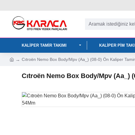
KALIPER TAMIR TAKIMI
KALIPER PIM TAK
Cıtroën Nemo Box Body/Mpv (Aa_) (08-0) Ön Kaliper Tami
Cıtroën Nemo Box Body/Mpv (Aa_) (