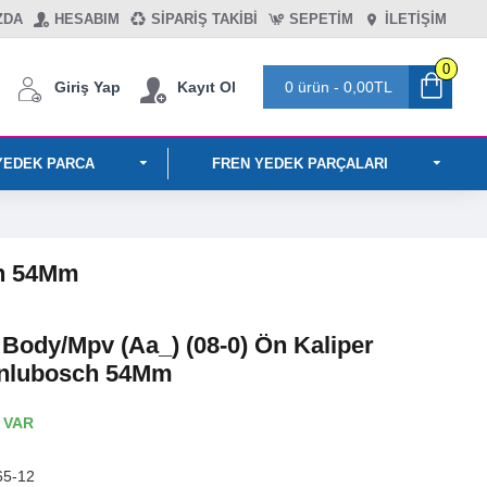
ZDA
HESABIM
SIPARIŞ TAKIBI
SEPETIM
İLETİŞİM
0
Giriş Yap
Kayıt Ol
0 ürün - 0,00TL
YEDEK PARCA
FREN YEDEK PARÇALARI
ch 54Mm
Body/Mpv (Aa_) (08-0) Ön Kaliper
onlubosch 54Mm
 VAR
65-12