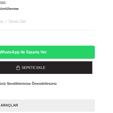
385
rüntülenme
ış.
-
Yorum Yap
WhatsApp ile Sipariş Ver
SEPETE EKLE
nü Sevdiklerinize Önerebilirsiniz
 ARAÇLAR