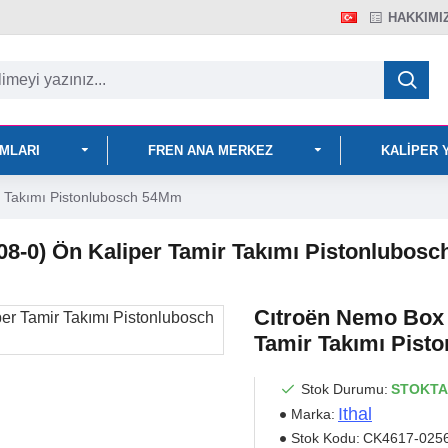
HAKKIMI
IMLARI
FREN ANA MERKEZ
KALIPER 
r Takımı Pistonlubosch 54Mm
08-0) Ön Kaliper Tamir Takımı Pistonlubos
Cıtroën Nemo Box 
Tamir Takımı Pist
Stok Durumu:
STOKTA
Ithal
Marka:
Stok Kodu:
CK4617-025