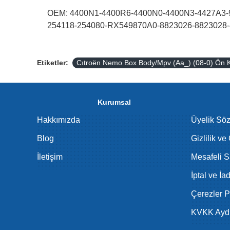
OEM: 4400N1-4400R6-4400N0-4400N3-4427A3-9
254118-254080-RX549870A0-8823026-8823028
Etiketler:
Cıtroën Nemo Box Body/Mpv (Aa_) (08-0) Ön K
Kurumsal
Hakkımızda
Üyelik Sö
Blog
Gizlilik ve
İletişim
Mesafeli S
İptal ve İa
Çerezler Po
KVKK Aydı