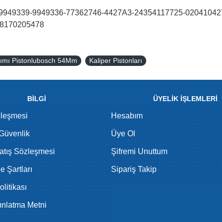
949339-9949336-77362746-4427A3-24354117725-020410427
-8170205478
kımı Pistonlubosch 54Mm
Kaliper Pistonları
BİLGİ
ÜYELİK İŞLEMLERİ
zleşmesi
Hesabım
 Güvenlik
Üye Ol
atış Sözleşmesi
Şifremi Unuttum
de Şartları
Sipariş Takip
litikası
nlatma Metni