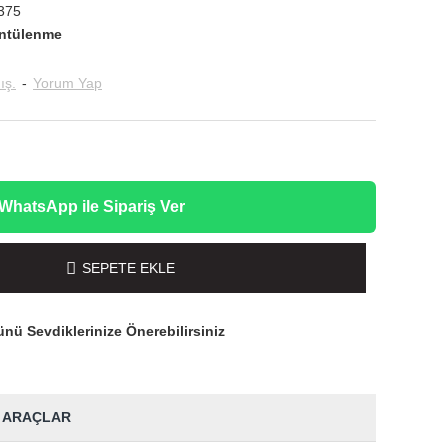
375
ntülenme
ış.
-
Yorum Yap
WhatsApp ile Sipariş Ver
SEPETE EKLE
nü Sevdiklerinize Önerebilirsiniz
 ARAÇLAR