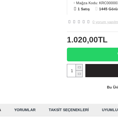
Mağza Kodu:
KRC00000
1 Satış
1445 Görü
0 yorum yapılm
1.020,00TL
Bu Ürü
A
YORUMLAR
TAKSIT SEÇENEKLERI
UYUMLU