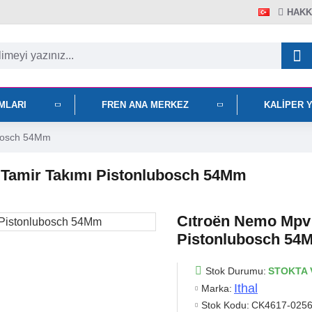
HAKK
IMLARI
FREN ANA MERKEZ
KALIPER 
ubosch 54Mm
r Tamir Takımı Pistonlubosch 54Mm
Cıtroën Nemo Mpv 
Pistonlubosch 54
Stok Durumu:
STOKTA 
Ithal
Marka:
Stok Kodu:
CK4617-0256