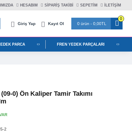
IMIZDA
HESABIM
SIPARIŞ TAKIBI
SEPETIM
İLETİŞİM
0
Giriş Yap
Kayıt Ol
0 ürün - 0,00TL
YEDEK PARCA
FREN YEDEK PARÇALARI
(09-0) Ön Kaliper Tamir Takımı
Mm
VAR
5-2