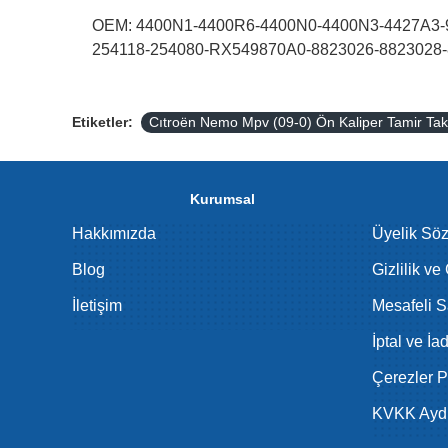
OEM: 4400N1-4400R6-4400N0-4400N3-4427A3-9
254118-254080-RX549870A0-8823026-8823028
Etiketler:
Cıtroën Nemo Mpv (09-0) Ön Kaliper Tamir Ta
Kurumsal
Hakkımızda
Üyelik Sö
Blog
Gizlilik ve
İletişim
Mesafeli S
İptal ve İa
Çerezler Po
KVKK Aydı