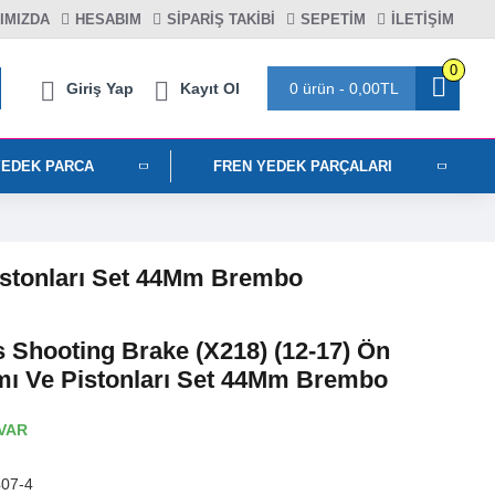
IMIZDA
HESABIM
SIPARIŞ TAKIBI
SEPETIM
İLETİŞİM
0
Giriş Yap
Kayıt Ol
0 ürün - 0,00TL
YEDEK PARCA
FREN YEDEK PARÇALARI
Pistonları Set 44Mm Brembo
 Shooting Brake (X218) (12-17) Ön
ımı Ve Pistonları Set 44Mm Brembo
VAR
07-4