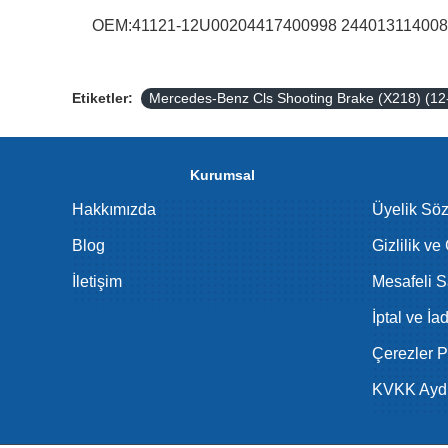
OEM:41121-12U00204417400998 24401311400
Etiketler:
Mercedes-Benz Cls Shooting Brake (X218) (12-
Kurumsal
Hakkımızda
Üyelik Sö
Blog
Gizlilik ve
İletişim
Mesafeli S
İptal ve İa
Çerezler Po
KVKK Aydı