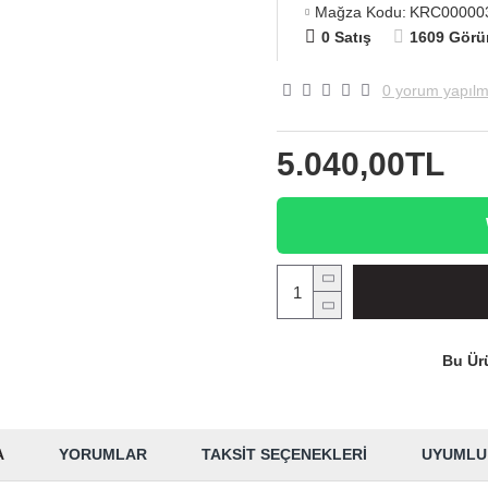
Mağza Kodu:
KRC00000
0 Satış
1609 Görü
0 yorum yapılm
5.040,00TL
Bu Ürü
A
YORUMLAR
TAKSIT SEÇENEKLERI
UYUMLU