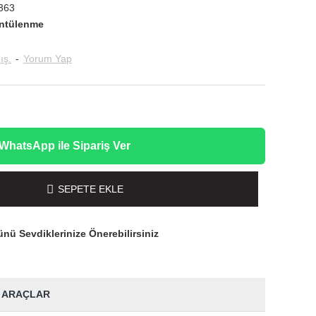
363
ntülenme
ış.
-
Yorum Yap
WhatsApp ile Sipariş Ver
SEPETE EKLE
nü Sevdiklerinize Önerebilirsiniz
 ARAÇLAR