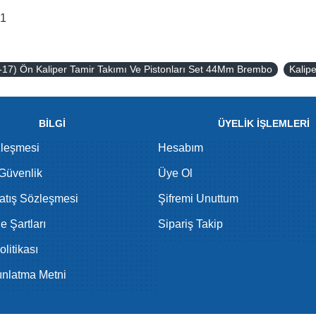
81
17) Ön Kaliper Tamir Takımı Ve Pistonları Set 44Mm Brembo
Kalipe
BİLGİ
ÜYELİK İŞLEMLERİ
zleşmesi
Hesabım
 Güvenlik
Üye Ol
atış Sözleşmesi
Şifremi Unuttum
de Şartları
Sipariş Takip
litikası
nlatma Metni