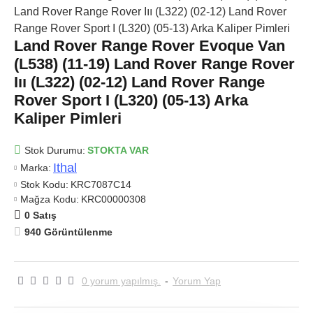
Land Rover Range Rover Evoque Van
(L538) (11-19) Land Rover Range Rover
Iıı (L322) (02-12) Land Rover Range
Rover Sport I (L320) (05-13) Arka
Kaliper Pimleri
Stok Durumu:
STOKTA VAR
Ithal
Marka:
Stok Kodu:
KRC7087C14
Mağza Kodu:
KRC00000308
0 Satış
940 Görüntülenme
0 yorum yapılmış.
-
Yorum Yap