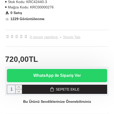
Stok Kodu:
KRC42440-3
Mağza Kodu:
KRC00000276
0 Satış
1229 Görüntülenme
0 yorum yapılmış.
-
Yorum Yap
720,00TL
WhatsApp ile Sipariş Ver
SEPETE EKLE
Bu Ürünü Sevdiklerinize Önerebilirsiniz