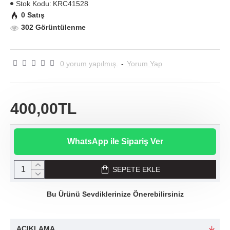
Stok Kodu:
KRC41528
0 Satış
302 Görüntülenme
0 yorum yapılmış.
-
Yorum Yap
400,00TL
WhatsApp ile Sipariş Ver
SEPETE EKLE
Bu Ürünü Sevdiklerinize Önerebilirsiniz
AÇIKLAMA