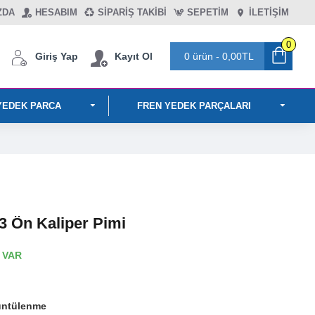
ZDA
HESABIM
SIPARIŞ TAKIBI
SEPETIM
İLETİŞİM
0
Giriş Yap
Kayıt Ol
0 ürün - 0,00TL
YEDEK PARCA
FREN YEDEK PARÇALARI
3 Ön Kaliper Pimi
 VAR
üntülenme