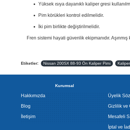
Yüksek ısıya dayanıklı kaliper gresi kullanılma
Pim körükleri kontrol edilmelidir.
İki pim birlikte değiştirilmelidir.
Fren sistemi hayati güvenlik ekipmanıdır. Aşınmış k
Etiketler:
Nissan 200SX 88-93 Ön Kaliper Pimi
Kalipe
Kurumsal
Hakkımızda
Üyelik Sö
Blog
Gizlilik ve
İletişim
Mesafeli S
İptal ve İa