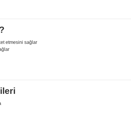
r?
et etmesini sağlar
ağlar
ileri
a