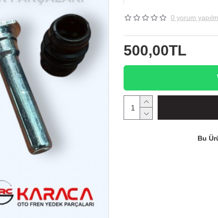
0 yorum yapılm
500,00TL
Bu Ürü