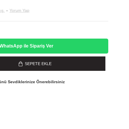
ış.
-
Yorum Yap
WhatsApp ile Sipariş Ver
SEPETE EKLE
nü Sevdiklerinize Önerebilirsiniz