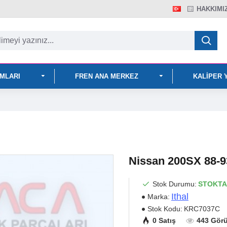
HAKKIMI
IMLARI
FREN ANA MERKEZ
KALIPER 
Nissan 200SX 88-9
Stok Durumu:
STOKTA
Ithal
Marka:
Stok Kodu:
KRC7037C
0 Satış
443 Gör