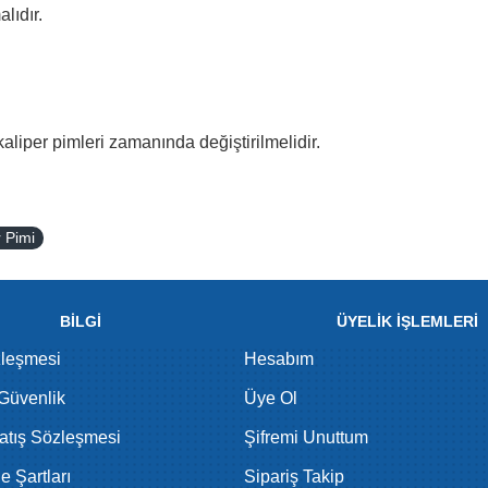
lıdır.
aliper pimleri zamanında değiştirilmelidir.
r Pimi
BİLGİ
ÜYELİK İŞLEMLERİ
zleşmesi
Hesabım
 Güvenlik
Üye Ol
atış Sözleşmesi
Şifremi Unuttum
de Şartları
Sipariş Takip